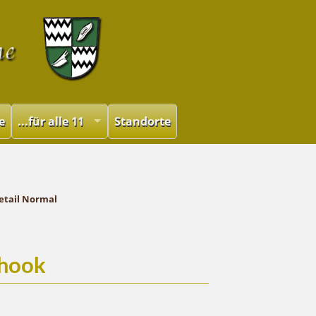
e
...für alle 11
Standorte
etail Normal
khook