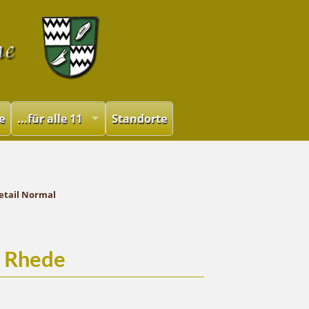
e
...für alle 11
Standorte
etail Normal
n Rhede